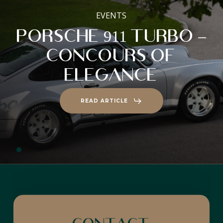
EVENTS
Porsche
911
Turbo
–
Concours
of
Elegance
READ ARTICLE