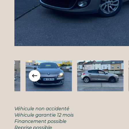
Slide
Véhicule non accidenté
3
Véhicule garantie 12 mois
of
Financement possible
5
Reprise possible