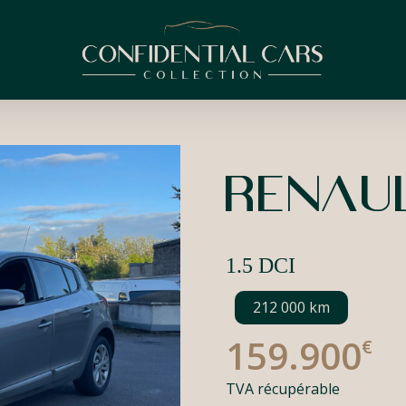
Renaul
1.5 DCI
212 000 km
1
5
9
.
9
0
0
€
TVA récupérable