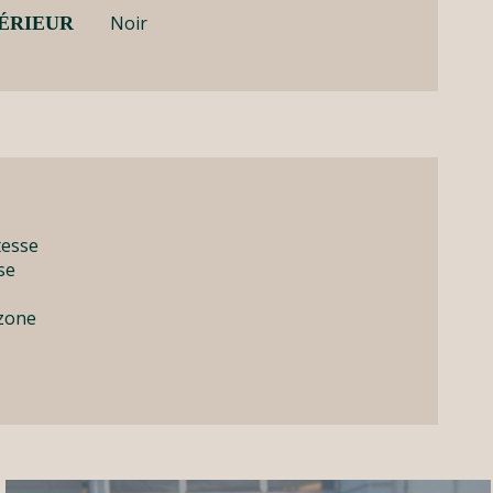
Noir
ÉRIEUR
tesse
se
-zone
IMG_7467